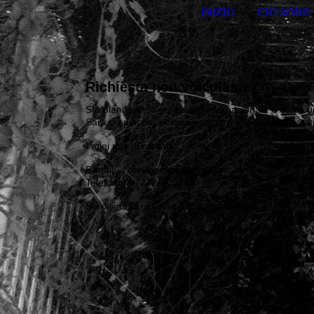
INIZIO
CHI SONO
Richiesta non vincolante
Sta pianificando un evento internazionale e cerca u
Sarà un piacere per me esaminare la sua richiesta
I miei dati di contatto:
E-mail: service@pedoni-geiger.de
Telefono: 07272-7009219
Sarò lieta di ricevere il suo messaggio!