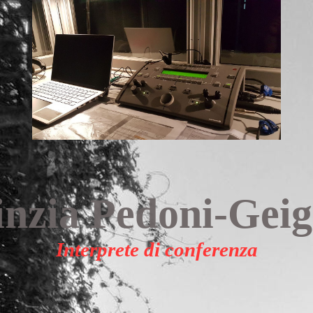
inzia Pedoni-Geig
Interprete di conferenza