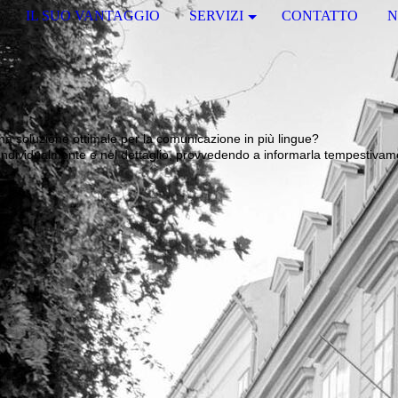
IL SUO VANTAGGIO
SERVIZI
CONTATTO
N
na soluzione ottimale per la comunicazione in più lingue?
 individualmente e nel dettaglio, provvedendo a informarla tempestiva